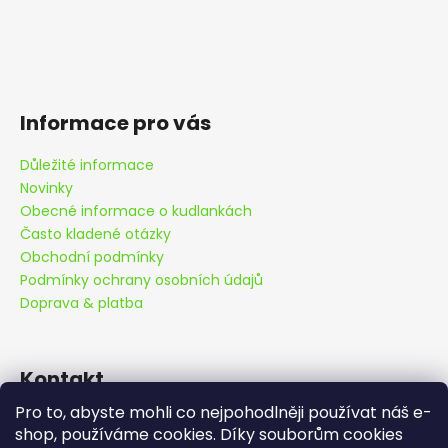
Informace pro vás
Důležité informace
Novinky
Obecné informace o kudlankách
Často kladené otázky
Obchodní podmínky
Podmínky ochrany osobních údajů
Doprava & platba
Kontakt
Pro to, abyste mohli co nejpohodlněji používat náš e-
info
@
cutemantis.com
shop, používáme cookies. Díky souborům cookies
+420 778 419 992