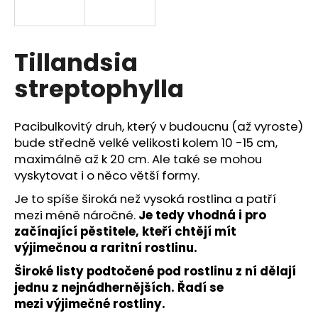
a
j
í
Tillandsia
t
streptophylla
?
Pacibulkovitý druh, který v budoucnu (až vyroste)
bude středně velké velikosti kolem 10 -15 cm,
maximálně až k 20 cm. Ale také se mohou
HLEDAT
vyskytovat i o něco větší formy.
Je to spíše široká než vysoká rostlina a patří
mezi méně náročné.
Je tedy vhodná i pro
D
začínající pěstitele, kteří chtějí mít
o
výjimečnou a raritní rostlinu.
p
Široké listy podtočené pod rostlinu z ní dělají
o
jednu z nejnádhernějších. Řadí se
r
u
mezi
výjimečné rostliny.