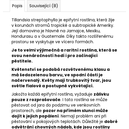
Popis
Související (8)
Tillandsia streptophylla je epifytní rostlina, která žije
v korunách stromů tropické a subtropické Ameriky.
Její domovina
je hlavně na Jamajce, Mexiku,
Hondurasu a v Guatemale. Díky takto rozšířenému
prostoru se vyskytuje ve vícero formách.
Je to velmi výjimečná a raritní rostlina, která se
svou nenáročností hodí i pro začínající
pěstitele.
Květenství se podobá rozvětvenému klasu a
má šedozelenou barvu, ve spodní části je
načervenalý. Květy mají trubkovitý tvar, jsou
světle fialové a postupně vykvétající.
Jakožto každá epifytní rostlina, vyžaduje
zálivku
pouze z rozprašovače
. I tato rostlina se může
pěstovat od jara do podzimu ve venkovních
prostorech, ale
pozor na přímém slunci může
dojít k jejich popálení
. Nemají problém ani při
pěstování v pokojových teplotách. Důležité je
dobré
odvětrání chovných nádob, kde jsou rostliny