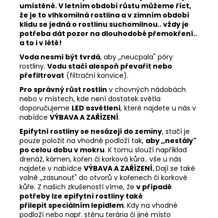
umístěné. V letním období růstu můžeme říct,
že je to vlhkomilná rostlina a v zimním období
klidu se jedná o rostlinu suchomilnou.. vždy je
potřeba dát pozor na dlouhodobé přemokření..
a to i v létě!
Voda nesmí být tvrdá
, aby ,,neucpala" póry
rostliny.
Vodu stačí alespoň převařit nebo
přefiltrovat
(filtrační konvice).
Pro správný růst rostlin
v chovných nádobách
nebo v místech, kde není dostatek světla
doporučujeme
LED osvětlení
, které najdete u nás v
nabídce
VÝBAVA A ZAŘÍZENÍ
.
Epifytní rostliny se nesázejí do zeminy
, stačí je
pouze položit na vhodné podloží tak,
aby ,,nestály"
po celou dobu v mokru
. K tomu slouží například
drenáž, kámen, kořen či korková kůra.. vše u nás
najdete v nabídce
VÝBAVA A ZAŘÍZENÍ.
Dají se také
volně ,,zasunout" do otvorů v kořenech či korkové
kůře. Z našich zkušeností víme, že
v případě
potřeby lze epifytní rostliny také
přilepit speciálním lepidlem
. Kdy na vhodné
podloží nebo např. stěnu terária či jiné místo