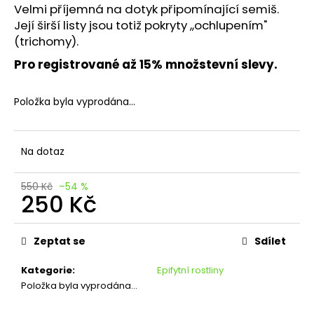
č
Velmi příjemná na dotyk připomínající semiš.
u
Její širší listy jsou totiž pokryty ,,ochlupením"
j
(trichomy).
e
m
Pro registrované až 15% množstevní slevy.
e
Položka byla vyprodána…
KUDLANKA
HIERODULA
MAJUSCULA
Na dotaz
415
Kč
Původně:
550 Kč
–54 %
250 Kč
1.000
Kč
Měrná
cena:
Zeptat se
Sdílet
Kategorie
:
Epifytní rostliny
Položka byla vyprodána…