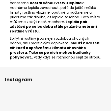
naneseme
dostatečnou vrstvu lepidla
a
necháme lepidlo zavadnout, poté do ještě měkké
hmoty rostlinu vložíme, opatrně vmáčkneme a
přidržíme tak dlouho, až lepidlo zaschne. Toto místo
můžeme zakrýt např. mechem.
Lepidlo pak
zůstává po celou dobu stále pružné a nebrání
rostlině v růstu.
Epifytní rostliny jsou nejen ozdobou chovných
nádob, ale i praktickým doplňkem..
slouží k udržení
vlhkosti a správnému klimatu chovného
prostoru
.
Také se po nich mohou kudlanky
pohybovat..
vždy když se rozhodnou sejít ze stropu.
Z
á
Instagram
p
a
t
í