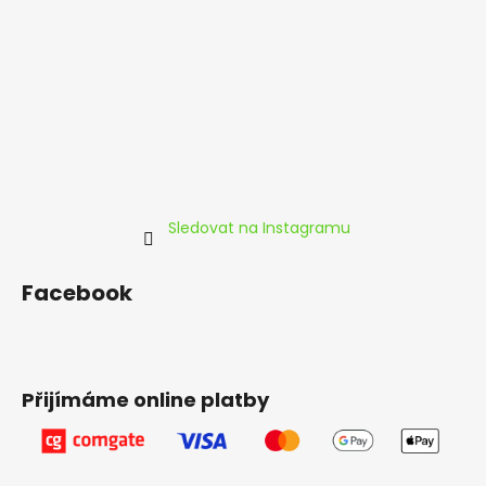
c
t
í
í
p
r
v
k
y
v
ý
p
Sledovat na Instagramu
i
s
u
Facebook
Přijímáme online platby