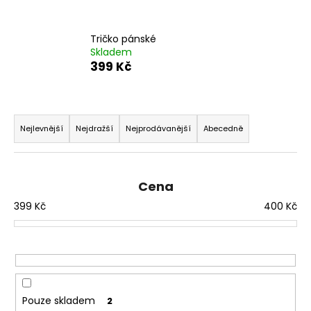
a
j
Tričko pánské
í
Skladem
399 Kč
t
?
Ř
a
Nejlevnější
Nejdražší
Nejprodávanější
Abecedně
z
HLEDAT
e
n
Cena
í
399
Kč
400
Kč
p
D
o
r
p
o
o
d
r
u
u
Pouze skladem
2