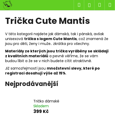
K
Přejít
Hledat
Náku
M
Přihlášen
na
o
obsah
Zpět
Zpět
košík
š
Trička Cute Mantis
í
C
k
o
V této kategorii najdete jak dámská, tak i pánská, avšak
unisexová
trička s logem Cute Mantis
, což znamená že
p
jsou pro děti, ženy i muže.. zkrátka pro všechny.
o
Materiály ze kterých jsou trička vyráběny se skládají
t
z kvalitních materiálů
a pevně věříme, že se vám
ř
budou líbit a že se v nich budete cítit atraktivně.
e
Již samozřejmostí jsou
množstevní slevy, které po
registraci dosahují výše až 15%
.
b
u
Nejprodávanější
j
e
t
Tričko dámské
Skladem
e
399 Kč
n