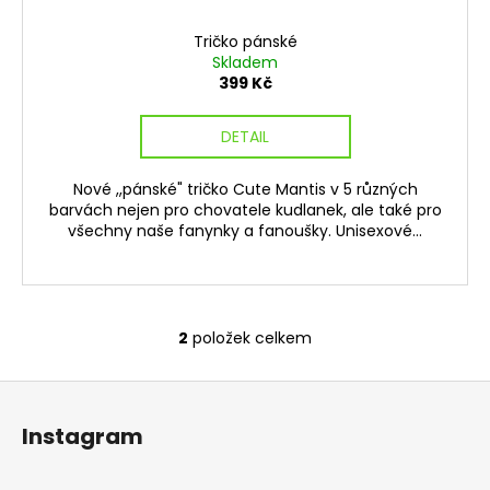
Tričko pánské
Skladem
399 Kč
DETAIL
Nové ,,pánské" tričko Cute Mantis v 5 různých
barvách nejen pro chovatele kudlanek, ale také pro
všechny naše fanynky a fanoušky. Unisexové...
2
položek celkem
O
v
Z
l
á
á
Instagram
d
p
a
a