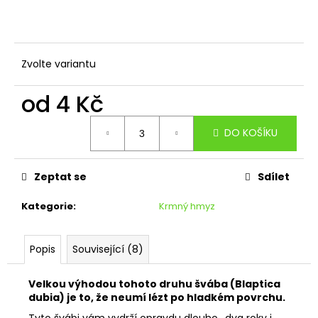
č
u
j
e
m
Zvolte variantu
e
od
4 Kč
VELKÉ
Měrná
DO KOŠÍKU
MOUCHY
cena:
35
Kč
Zeptat se
Sdílet
Kategorie
:
Krmný hmyz
Popis
Související (8)
Velkou výhodou tohoto druhu švába (Blaptica
dubia) je to, že neumí lézt po hladkém povrchu.
Tyto švábi vám vydrží opravdu dlouho.. dva roky i