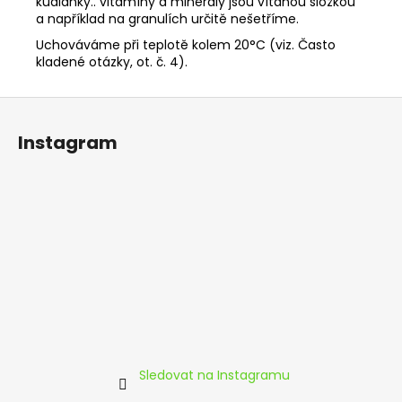
kudlanky.. vitamíny a minerály jsou vítanou složkou
a například na granulích určitě nešetříme.
Uchováváme při teplotě kolem 20°C (viz. Často
kladené otázky, ot. č. 4).
Z
á
Instagram
p
a
t
í
Sledovat na Instagramu