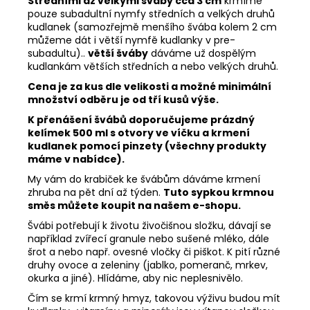
Středními až velkými šváby cca 3 cm
krmíme
pouze subadultní nymfy středních a velkých druhů
kudlanek (samozřejmě menšího švába kolem 2 cm
můžeme dát i větší nymfě kudlanky v pre-
subadultu)..
větší šváby
dáváme už dospělým
kudlankám větších středních a nebo velkých druhů.
Cena je za kus dle velikosti a možné minimální
množství odběru je od tří kusů výše.
K přenášení švábů doporučujeme prázdný
kelímek 500 ml s otvory ve víčku a krmení
kudlanek pomocí pinzety (všechny produkty
máme v nabídce).
My vám do krabiček ke švábům dáváme krmení
zhruba na pět dní až týden.
Tuto sypkou krmnou
směs můžete koupit na našem e-shopu.
Švábi potřebují k životu živočišnou složku, dávají se
například zvířecí granule nebo sušené mléko, dále
šrot a nebo např. ovesné vločky či piškot. K pití různé
druhy ovoce a zeleniny (jablko, pomeranč, mrkev,
okurka a jiné). Hlídáme, aby nic neplesnivělo.
Čím se krmí krmný hmyz, takovou výživu budou mít