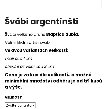
a
j
í
Švábi argentinští
t
?
Švábi velkého druhu
Blaptica dubia.
Velmi klidní a tiší švábi.
Ve dvou variantách velikostí:
HLEDAT
malí cca 1 cm
střední až velcí cca 3 cm
Cena je za kus dle velikosti.. a možné
D
minimální množství odběru je od tří kusů
o
a výše.
p
o
VELIKOST
r
u