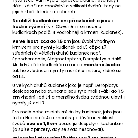
déle.. záleží na množství a velikosti švábů.. tedy na
jejich stáří.. které si odeberete.
Neublíží kudlankám ani při svlecích a jsou i
hodně výživní
(viz. Obecné informace o
kudlankách pod č. 4 Podrobněji o krmení kudlanek)
.
Ve velikosti cca do 1,5 cm
jsou švábi vhodným
krmivem pro nymfy kudlanek od L5 až po L7
středních či větších druhů kudlanek např.
Sphodromantis, Stagmatoptera, Deroplatys a další.
Ale když dáte kudlankám o něco
menšího švába
,
tak ho zvládnou i nymfy menšího instaru, klidně už
od L4.
U velkých druhů kudlanek jako je např. Deroplatys
desiccata nebo truncata jsou tyto malí švábi
do 1,5
cm
vhodní i od L4 a menšího švába zvládnou ulovit i
nymfy již od L3.
Pro malé nebo miniaturní druhy kudlanek, jako jsou
třeba Haania či Acromantis, podáváme velikost
švábů
cca
do 1,5 cm
pouze již dospělým kudlankám
(a spíše z pinzety, aby se šváb neschoval).