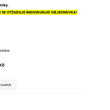
 S OTVORY VE VÍČKU
níky.
O SE VYŽADUJE INDIVIDUÁLNÍ OBJEDNÁVKA!
lexária
Kč
ecedně