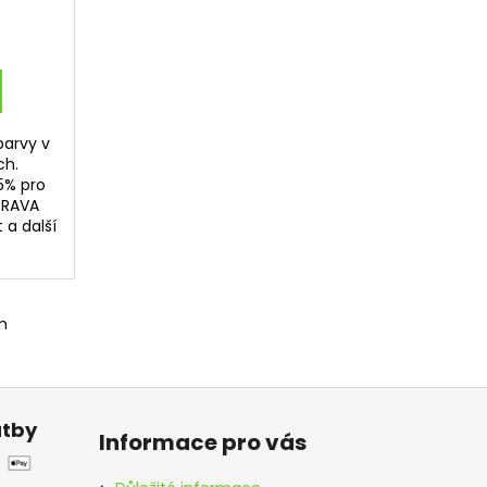
 barvy v
ch.
5% pro
PRAVA
 a další
m
atby
Informace pro vás