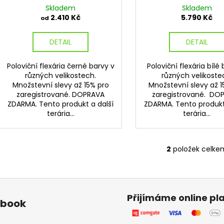
k
Skladem
Skladem
t
2.410 Kč
5.790 Kč
od
ů
DETAIL
DETAIL
Poloviční flexária černé barvy v
Poloviční flexária bílé
různých velikostech.
různých velikoste
Množstevní slevy až 15% pro
Množstevní slevy až 1
zaregistrované. DOPRAVA
zaregistrované. DO
ZDARMA. Tento produkt a další
ZDARMA. Tento produkt
terária...
terária...
2
položek celke
O
v
l
á
d
Přijímáme online pl
ebook
a
c