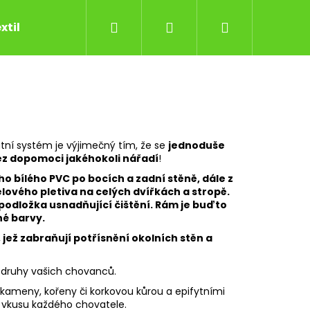
Hledat
Přihlášení
Nákupní
xtil
Kontakty
Důležité informace
Obec
košík
átní systém je výjimečný tím, že se
jednoduše
z dopomoci jakéhokoli nářadí
!
o bílého PVC po bocích a zadní stěně, dále z
lového pletiva na celých dvířkách a stropě.
podložka usnadňující čištění. Rám je buďto
né barvy.
 jež zabraňují potřísnění okolních stěn a
Následující
druhy vašich chovanců.
ameny, kořeny či korkovou kůrou a epifytními
a vkusu každého chovatele.