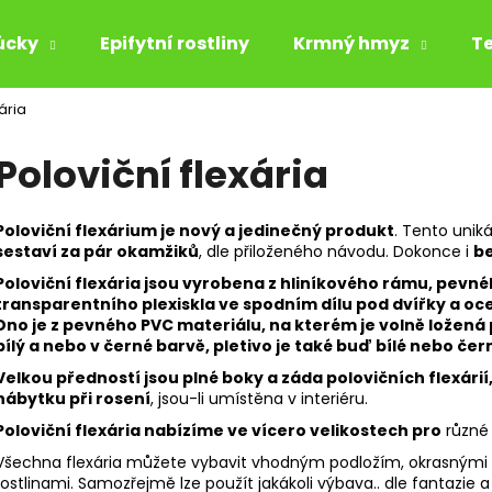
ůcky
Epifytní rostliny
Krmný hmyz
Te
ária
Co potřebujete najít?
Poloviční flexária
HLEDAT
Poloviční flexárium je nový a jedinečný produkt
. Tento unik
sestaví za pár okamžiků
, dle přiloženého návodu. Dokonce i
be
Poloviční flexária jsou vyrobena z hliníkového rámu, pevnéh
Doporučujeme
transparentního plexiskla ve spodním dílu pod dvířky a oce
Dno je z pevného PVC materiálu, na kterém je volně ložená 
bílý a nebo v černé barvě, pletivo je také buď bílé nebo čer
Velkou předností jsou plné boky a záda polovičních flexárií,
nábytku při rosení
, jsou-li umístěna v interiéru.
Poloviční flexária nabízíme ve vícero velikostech pro
různé 
Všechna flexária můžete vybavit vhodným podložím, okrasnými k
rostlinami.
Samozřejmě lze použít jakákoli výbava.. dle fantazie 