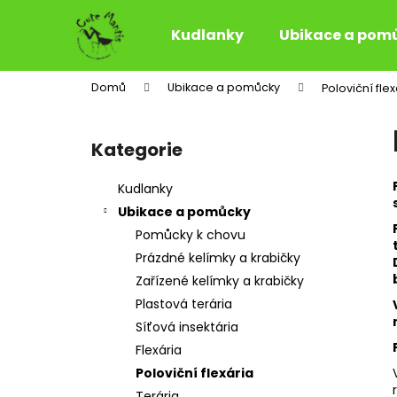
K
Přejít
na
o
Kudlanky
Ubikace a pom
obsah
Zpět
Zpět
š
do
do
í
Domů
Ubikace a pomůcky
Poloviční flex
k
obchodu
obchodu
P
o
Kategorie
Přeskočit
s
kategorie
t
Kudlanky
r
Ubikace a pomůcky
a
Pomůcky k chovu
n
Prázdné kelímky a krabičky
n
Zařízené kelímky a krabičky
í
Plastová terária
p
Síťová insektária
a
Flexária
n
Poloviční flexária
e
Terária