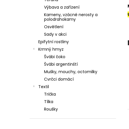
ŠVÁBI ARGENTINŠTÍ
l
Výbava a zařízení
4 Kč
Kameny, vzácné nerosty a
polodrahokamy
Osvětlení
Sady v akci
Epifytní rostliny
Krmný hmyz
Švábi čoko
Švábi argentinští
Mušky, mouchy, octomilky
Cvrčci domácí
Textil
Trička
Tílka
Roušky