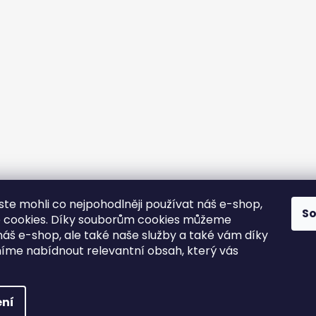
í
p
r
v
k
y
v
ý
p
i
s
u
yste mohli co nejpohodlněji používat náš e-shop,
í,
S
 cookies. Díky souborům cookies můžeme
 po
náš e-shop, ale také naše služby a také vám díky
u..
íme nabídnout relevantní obsah, který vás
 e-
e
razena.
Vytvořil Shoptet
|
Zprovozn
ní