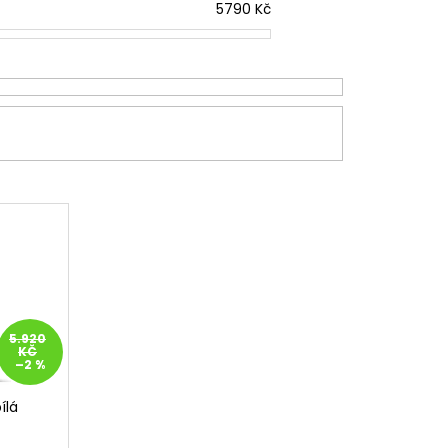
5790
Kč
5.920
KČ
–2 %
ílá