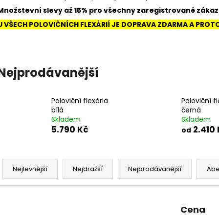
MIKRO CVRČCI DOMÁCÍ
KELÍMEK 500 ML
Množstevní slevy až 15% pro všechny zaregistrované zákaz
54 Kč
15 Kč
U VŠECH POLOVIČNÍCH FLEXÁRIÍ JE DOPRAVA ZDARMA A PROT
Nejprodávanější
Poloviční flexária
Poloviční f
bílá
černá
Skladem
Skladem
5.790 Kč
2.410 
od
Ř
a
Nejlevnější
Nejdražší
Nejprodávanější
Ab
z
e
n
Cena