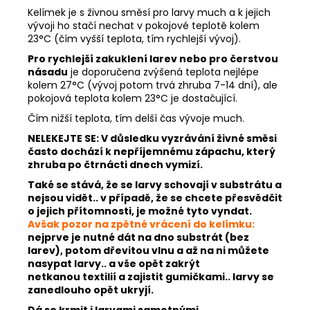
Kelímek je s živnou směsí pro larvy much a k jejich
vývoji ho stačí nechat v pokojové teplotě kolem
23°C (čím vyšší teplota, tím rychlejší vývoj).
Pro rychlejší zakuklení larev nebo pro čerstvou
násadu
je doporučena zvýšená teplota nejlépe
kolem 27°C (vývoj potom trvá zhruba 7-14 dní), ale
pokojová teplota kolem 23°C je dostačující.
Čím nižší teplota, tím delší čas vývoje much.
NELEKEJTE SE: V důsledku vyzrávání živné směsi
často dochází k nepříjemnému zápachu, který
zhruba po čtrnácti dnech vymizí.
Také se stává, že se larvy schovají v substrátu a
nejsou vidět.. v případě, že se chcete přesvědčit
o jejich přítomnosti, je možné tyto vyndat.
Avšak pozor na zpětné vrácení do kelímku:
nejprve je nutné dát na dno substrát (bez
larev), potom dřevitou vlnu a až na ni můžete
nasypat larvy.. a vše opět zakrýt
netkanou
textilií a zajistit gumičkami.. larvy se
zanedlouho opět ukryjí.
Dá se krmit i larvami samotnými.