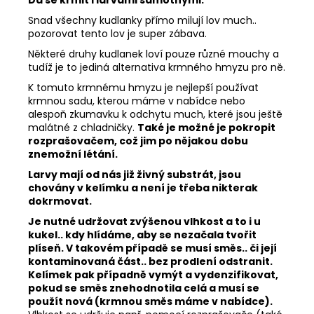
Snad všechny kudlanky přímo milují lov much..
pozorovat tento lov je super zábava.
Některé druhy kudlanek loví pouze různé mouchy a
tudíž je to jediná alternativa krmného hmyzu pro ně.
K tomuto krmnému hmyzu je nejlepší používat
krmnou sadu, kterou máme v nabídce nebo
alespoň zkumavku k odchytu much, které jsou ještě
malátné z chladničky.
Také je možné je pokropit
rozprašovačem, což jim po nějakou dobu
znemožní létání.
Larvy mají od nás již živný substrát, jsou
chovány v kelímku a není je třeba nikterak
dokrmovat.
Je nutné udržovat zvýšenou vlhkost a to i u
kukel.. kdy hlídáme, aby se nezačala tvořit
plíseň. V takovém případě se musí směs.. či její
kontaminovaná část.. bez prodlení odstranit.
Kelímek pak případně vymýt a vydenzifikovat,
pokud se směs znehodnotila celá a musí se
použít nová (krmnou směs máme v nabídce).