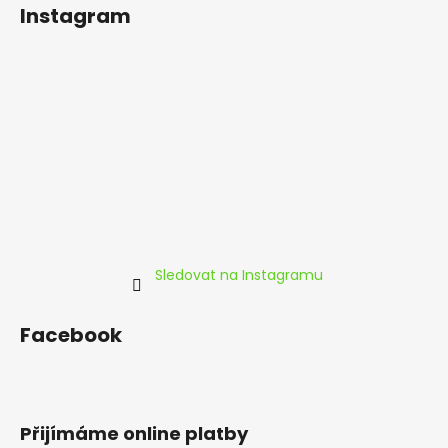
á
Instagram
p
a
t
í
Sledovat na Instagramu
Facebook
Přijímáme online platby