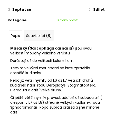
č
cena:
u
Zeptat se
Sdílet
j
e
Kategorie
:
Krmný hmyz
m
e
Popis
Související (8)
MIKRO
CVRČCI
Masařky (Sarcophaga carnaria)
jsou svou
DOMÁCÍ
velikostí mouchy velkého vzrůstu.
54
Dorůstají až do velikosti kolem 1 cm.
Kč
Těmito velkými mouchami se krmí zpravidla
dospělé kudlanky.
Nebo již větší nymfy od L6 až L7 větších druhů
kudlanek např. rodu Deroplatys, Stagmatoptera,
Hierodula a další velké druhy.
Či ještě větší nymfy pre-subadultní až subadultní (
alespoň v L7 až L8) středně velkých kudlanek rodu
Sphodromantis, Popa suprca crassa a jiné mnohé
další.