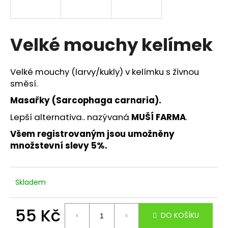
a
j
í
Velké mouchy kelímek
t
?
Velké mouchy (larvy/kukly) v kelímku s živnou
směsí.
Masařky (Sarcophaga carnaria).
Lepší alternativa.. nazývaná
MUŠÍ FARMA
.
HLEDAT
Všem registrovaným jsou umožněny
množstevní slevy 5%.
D
o
Skladem
p
o
r
55 Kč
DO KOŠÍKU
u
Měrná