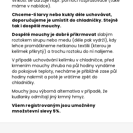
Vlhkost se udržuje např. pomocí rozprašovače (také
máme v nabídce).
Chceme-li larvy nebo kukly déle uchovávat,
doporučujeme je umístit do chladničky. Stejně
tak i dospělé mouchy.
Dospělé mouchy je dobré přikrmovat
slabým
roztokem sirupu nebo medu (déle pak vydrží), kdy
lehce promáčkneme netkanou textilii (kterou je
kelímek přikrytý) a trochu roztoku do ní nalijeme.
V případě uchovávání kelímku v chladničce, před
krmením mouchy zhruba na půl hodiny vyndáme
do pokojové teploty, necháme je přibližně zase půl
hodiny nakrmit a poté je vrátíme zpět do
chladničky.
Mouchy jsou výborná alternativa v případě, že
kudlanky odmítají jiný krmný hmyz.
Všem registrovaným jsou umožněny
množstevní slevy 5%.
Z