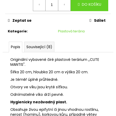
č
Měrná
DO KOŠÍKU
cena:
u
j
e
Zeptat se
Sdílet
m
e
Kategorie
:
Plastová terária
STŘEDNÍ
Popis
Související (8)
MOUCHY
37
Originální vybavené čiré plastové terárium ,,CUTE
Kč
MANTIS".
Šířka 20 cm, hloubka 20 cm a výška 20 cm.
Je téměř úplně
průhledné.
Otvory ve víku jsou kryté síťkou.
Odnímatelné víko drží pevně.
Hygienicky nezávadný plast.
Obsahuje živou epifytní či jinou vhodnou rostlinu,
nerost (horninu), korkovou kůru, případně větev