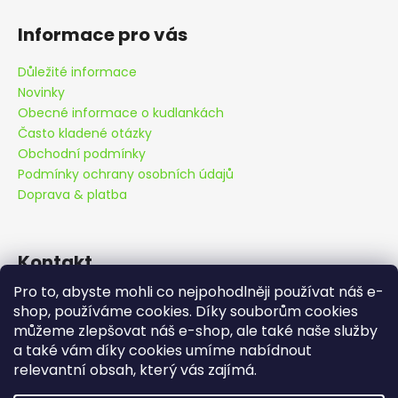
Informace pro vás
Důležité informace
Novinky
Obecné informace o kudlankách
Často kladené otázky
Obchodní podmínky
Podmínky ochrany osobních údajů
Doprava & platba
Kontakt
Pro to, abyste mohli co nejpohodlněji používat náš e-
info
@
cutemantis.com
shop, používáme cookies. Díky souborům cookies
+420 778 419 992
můžeme zlepšovat náš e-shop, ale také naše služby
Objednávky odesíláme ve všední dny v
Sledujte nás na Facebooku
a také vám díky cookies umíme nabídnout
pondělí, úterý a středu. V případě
cutemantids
relevantní obsah, který vás zajímá.
objednání ve středu po 12:00 hod.
odpoledne.. a další zbylé dny v týdnu..