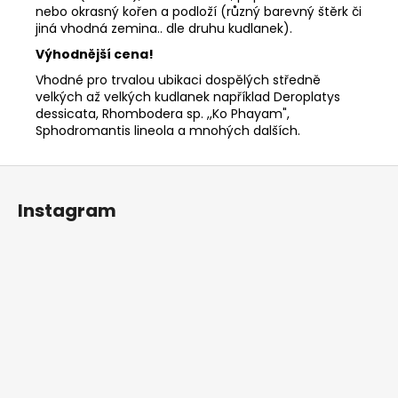
nebo okrasný kořen a podloží (různý barevný štěrk či
jiná vhodná zemina.. dle druhu kudlanek).
Výhodnější cena!
Vhodné pro trvalou ubikaci dospělých středně
velkých až velkých kudlanek například Deroplatys
dessicata, Rhombodera sp. ,,Ko Phayam",
Sphodromantis lineola a mnohých dalších.
Z
á
Instagram
p
a
t
í