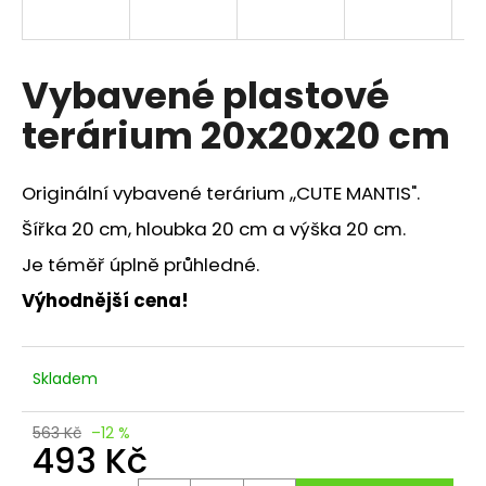
a
j
í
Vybavené plastové
t
terárium 20x20x20 cm
?
Originální vybavené terárium ,,CUTE MANTIS".
Šířka 20 cm, hloubka 20 cm a výška 20 cm.
HLEDAT
Je téměř úplně
průhledné.
Výhodnější cena!
D
o
Skladem
p
o
563 Kč
–12 %
r
493 Kč
u