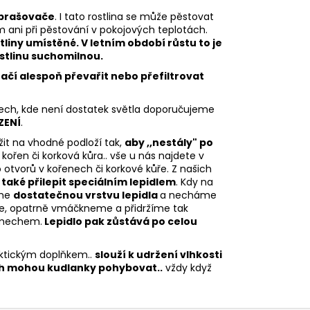
zprašovače
. I tato rostlina se může pěstovat
 ani při pěstování v pokojových teplotách.
liny umístěné. V letním období růstu to je
ostlinu suchomilnou.
ačí alespoň převařit nebo přefiltrovat
ch, kde není dostatek světla doporučujeme
ZENÍ
.
ožit na vhodné podloží tak,
aby ,,nestály" po
 kořen či korková kůra.. vše u nás najdete v
o otvorů v kořenech či korkové kůře. Z našich
 také přilepit speciálním lepidlem
. Kdy na
eme
dostatečnou vrstvu lepidla
a necháme
íme, opatrně vmáčkneme a přidržíme tak
. mechem.
Lepidlo pak zůstává po celou
raktickým doplňkem..
slouží k udržení vlhkosti
ch mohou kudlanky pohybovat..
vždy když