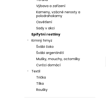
KELÍMEK 500 ML S OTVORY VE VÍČKU
l
Výbava a zařízení
15 Kč
Kameny, vzácné nerosty a
polodrahokamy
Osvětlení
Sady v akci
Epifytní rostliny
Krmný hmyz
Švábi čoko
Švábi argentinští
Mušky, mouchy, octomilky
Cvrčci domácí
Textil
Trička
Tílka
Roušky