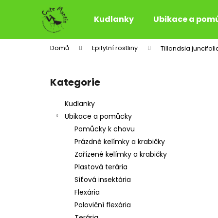
K
Přejít
na
o
Kudlanky
Ubikace a pom
obsah
Zpět
Zpět
š
do
do
í
Domů
Epifytní rostliny
Tillandsia juncifoli
k
obchodu
obchodu
P
o
Kategorie
Přeskočit
s
kategorie
t
Kudlanky
r
Ubikace a pomůcky
a
Pomůcky k chovu
n
Prázdné kelímky a krabičky
n
Zařízené kelímky a krabičky
í
Plastová terária
p
Síťová insektária
a
Flexária
n
Poloviční flexária
e
Terária