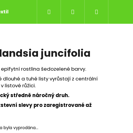
Hledat
Přihlášení
Nákupní
xtil
Kontakty
Důležité informace
Obec
košík
llandsia juncifolia
 epifytní rostlina šedozelené barvy.
 dlouhé a tuhé listy vyrůstají z centrální
v listové růžici.
ický středně náročný druh.
stevní slevy pro zaregistrované až
Následující
ka byla vyprodána…