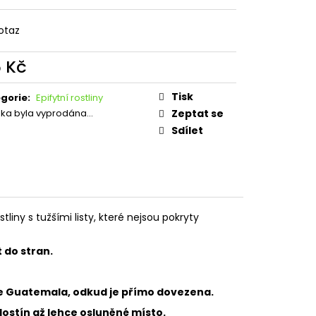
O CVRČKY A ŠVÁBY
otaz
5 Kč
ná
:
Tisk
gorie
:
Epifytní rostliny
žka byla vyprodána…
Zeptat se
Sdílet
ostliny s tužšími listy, které nejsou pokryty
t do stran.
 je Guatemala, odkud je přímo dovezena.
lostín až lehce osluněné místo.