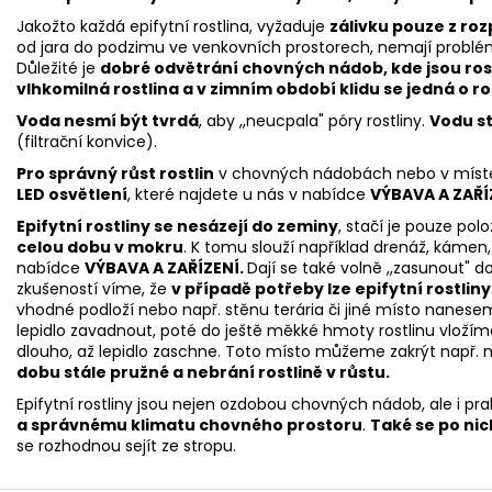
Jakožto každá epifytní rostlina, vyžaduje
zálivku pouze z ro
od jara do podzimu ve venkovních prostorech, nemají problém
Důležité je
dobré odvětrání chovných nádob, kde jsou rost
vlhkomilná rostlina a v zimním období klidu se jedná o r
Voda nesmí být tvrdá
, aby ,,neucpala" póry rostliny.
Vodu st
(filtrační konvice).
Pro správný růst rostlin
v chovných nádobách nebo v míste
LED osvětlení
, které najdete u nás v nabídce
VÝBAVA A ZAŘÍ
Epifytní rostliny se nesázejí do zeminy
, stačí je pouze pol
celou dobu v mokru
. K tomu slouží například drenáž, kámen,
nabídce
VÝBAVA A ZAŘÍZENÍ.
Dají se také volně ,,zasunout" d
zkušeností víme, že
v případě potřeby lze epifytní rostliny
vhodné podloží nebo např. stěnu terária či jiné místo nanes
lepidlo zavadnout, poté do ještě měkké hmoty rostlinu vlož
dlouho, až lepidlo zaschne. Toto místo můžeme zakrýt např
dobu stále pružné a nebrání rostlině v růstu.
Epifytní rostliny jsou nejen ozdobou chovných nádob, ale i p
a správnému klimatu chovného prostoru
.
Také se po ni
se rozhodnou sejít ze stropu.