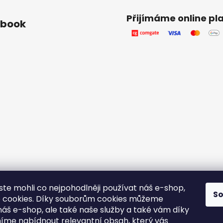
Přijímáme online pl
ebook
yste mohli co nejpohodlněji používat náš e-shop,
í,
S
 cookies. Díky souborům cookies můžeme
 po
náš e-shop, ale také naše služby a také vám díky
u..
íme nabídnout relevantní obsah, který vás