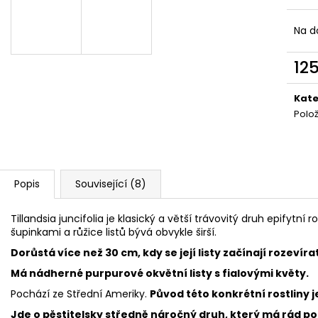
SÍŤOVÉ INSEKTÁRIUM 30X30X30 CM
KRMNÁ SMĚS PR
525 Kč
53 Kč
Na d
Původně:
650 Kč
Původně:
60 Kč
12
Měr
cena
Kate
Polo
Popis
Související (8)
Tillandsia juncifolia je klasický a větší trávovitý druh epifytní r
šupinkami a růžice listů bývá obvykle širší.
Dorůstá více než 30 cm, kdy se její listy začínají rozevíra
Má nádherné purpurové okvětní listy s fialovými květy.
Pochází ze Střední Ameriky.
Původ této konkrétní rostliny
Jde o pěstitelsky středně náročný druh, který má rád po