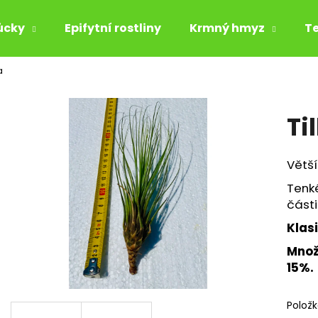
ůcky
Epifytní rostliny
Krmný hmyz
Te
a
Co potřebujete najít?
Ti
HLEDAT
Větší
Tenké
Doporučujeme
části 
Klas
Množ
15%.
Polož