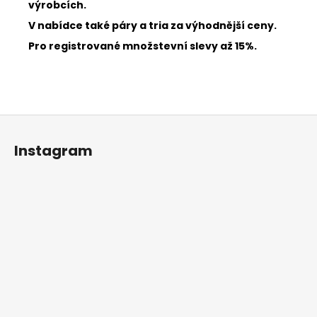
výrobcích.
V nabídce také páry a tria za výhodnější ceny.
Pro registrované množstevní slevy až 15%.
Z
á
Instagram
p
a
t
í