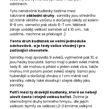
odstínech.
Tyto nenáročné kudlanky řadíme mezi
takzvané
základní druhy
..
samičky jsou středního
až mírně většího vzrůstu a dorůstají někdy až kolem
8-9 cm.. samečci pak okolo 6-7 cm. Některé
zdroje
uvádějí velikost samiček až k 10 cm... tak
uvidíme.. nechme se překvapit ;)
Tento druh kudlanek se velmi jednoduše
odchovává.. a je tedy velice vhodný i pro
začínající chovatele.
Samičky mají zpravidla 9 svleků, vyjímečně pak 10, a
jsou hezky baculaté. Samci mají o jeden svlek méně,
tedy 8.. ale mohou si přidat o jeden svlek více, takže
mohou mít potom počet svleků stejný. Samci jsou
hubenější a dorůstají zhruba o 1 cm méně než
samičky, někdy také dosahují i stejné délky jako
samičky.
Patří mezi ty dravější kudlanky, které se nebojí
ulovit často i stejně velkou kořist.
Živíme je
všemožnými druhy krmného hmyzu.. dle jejich
velikosti. Nymfy ve velikosti L2-3 krmíme velkými