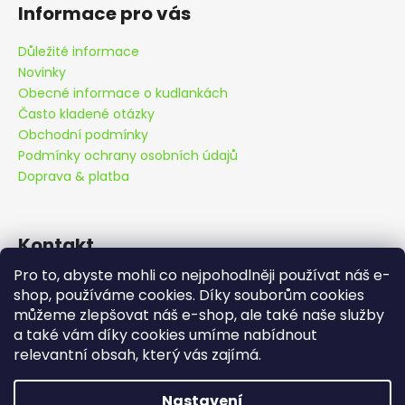
Informace pro vás
Důležité informace
Novinky
Obecné informace o kudlankách
Často kladené otázky
Obchodní podmínky
Podmínky ochrany osobních údajů
Doprava & platba
Kontakt
Pro to, abyste mohli co nejpohodlněji používat náš e-
info
@
cutemantis.com
shop, používáme cookies. Díky souborům cookies
+420 778 419 992
můžeme zlepšovat náš e-shop, ale také naše služby
Objednávky odesíláme ve všední dny v
Sledujte nás na Facebooku
a také vám díky cookies umíme nabídnout
pondělí, úterý a středu. V případě
cutemantids
relevantní obsah, který vás zajímá.
objednání ve středu po 12:00 hod.
odpoledne.. a další zbylé dny v týdnu..
Vytvořil Shoptet
|
Nastavení
budeme vaši objednávku expedovat z