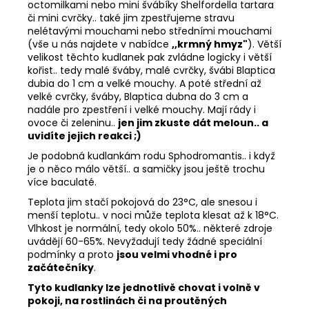
octomilkami nebo mini švábíky Shelfordella tartara
či mini cvrčky.. také jim zpestřujeme stravu
nelétavými mouchami nebo středními mouchami
(vše u nás najdete v nabídce
,,krmný hmyz"
). Větší
velikost těchto kudlanek pak zvládne logicky i větší
kořist.. tedy malé šváby, malé cvrčky, švábi Blaptica
dubia do 1 cm a velké mouchy. A poté střední až
velké cvrčky, šváby, Blaptica dubna do 3 cm a
nadále pro zpestření i velké mouchy. Mají rády i
ovoce či zeleninu..
jen jim zkuste dát meloun.. a
uvidíte jejich reakci ;)
Je podobná kudlankám rodu Sphodromantis.. i když
je o něco málo větší.. a samičky jsou ještě trochu
více baculaté.
Teplota jim stačí pokojová do 23°C, ale snesou i
menší teplotu.. v noci může teplota klesat až k 18°C.
Vlhkost je normální, tedy okolo 50%.. některé zdroje
uvádějí 60-65%. Nevyžadují tedy žádné speciální
podmínky a proto
jsou velmi vhodné i pro
začátečníky
.
Tyto kudlanky lze jednotlivě chovat i volně v
pokoji, na rostlinách či na proutěných