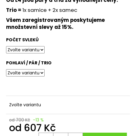
č
u
Trio =
1x samice + 2x samec
j
Všem zaregistrovaným poskytujeme
e
množstevní slevy až 15%.
m
e
POČET SVLEKŮ
MINI
CVRČCI
DOMÁCÍ
POHLAVÍ / PÁR / TRIO
38
Kč
Zvolte variantu
od 700 Kč
–13 %
od
607 Kč
Měrná