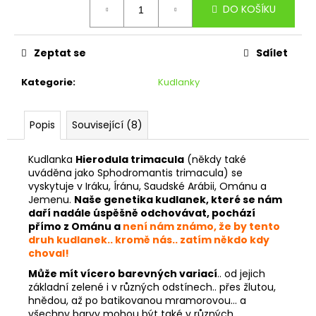
DO KOŠÍKU
cena:
Zeptat se
Sdílet
Kategorie
:
Kudlanky
Popis
Související (8)
Kudlanka
Hierodula trimacula
(někdy také
uváděna jako Sphodromantis trimacula) se
vyskytuje v Iráku, Íránu, Saudské Arábii, Ománu a
Jemenu.
Naše genetika kudlanek, které se nám
daří nadále úspěšně odchovávat, pochází
přímo z Ománu a
není nám známo, že by tento
druh kudlanek.. kromě nás.. zatím někdo kdy
choval!
Může mít vícero barevných variací
.. od jejich
základní zelené i v různých odstínech.. přes žlutou,
hnědou, až po batikovanou mramorovou... a
všechny barvy mohou být také v různých