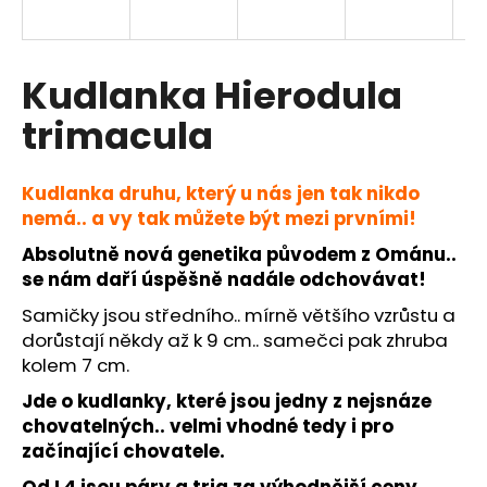
a
j
í
Kudlanka Hierodula
t
trimacula
?
Kudlanka druhu, který u nás jen tak nikdo
nemá.. a vy tak můžete být mezi prvními!
Absolutně nová genetika původem z Ománu..
HLEDAT
se nám daří úspěšně nadále odchovávat!
Samičky jsou středního.. mírně většího vzrůstu a
dorůstají někdy až k 9 cm.. samečci pak zhruba
D
kolem 7 cm.
o
p
Jde o kudlanky, které jsou jedny z nejsnáze
o
chovatelných.. velmi vhodné tedy i pro
r
začínající chovatele.
u
Od L4 jsou páry a tria za výhodnější ceny.