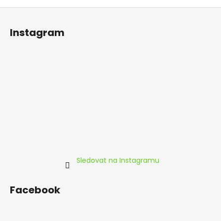
Z
á
Instagram
p
a
t
í
Sledovat na Instagramu
Facebook