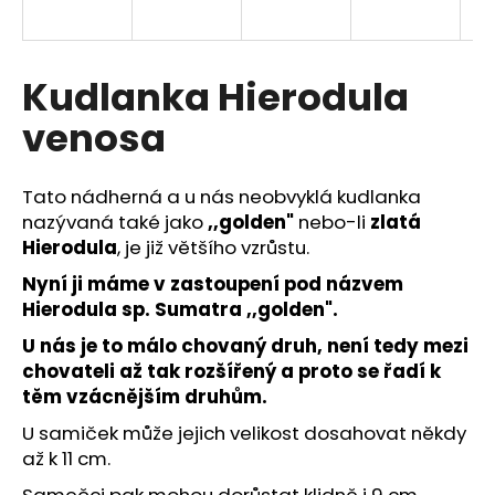
a
j
í
Kudlanka Hierodula
t
venosa
?
Tato nádherná a u nás neobvyklá kudlanka
nazývaná také jako
,,golden"
nebo-li
zlatá
Hierodula
, je již většího vzrůstu.
HLEDAT
Nyní ji máme v zastoupení pod názvem
Hierodula sp. Sumatra ,,golden".
U nás je to málo chovaný druh, není tedy mezi
D
chovateli až tak rozšířený a proto se řadí k
o
těm vzácnějším druhům.
p
o
U samiček může jejich velikost dosahovat někdy
r
až k 11 cm.
u
Samečci pak mohou dorůstat klidně i 9 cm.