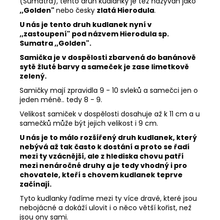
(Sumatra), tento druh kudlanky je též nazýván jako
,,Golden"
nebo česky
zlatá Hierodula
.
U nás je tento druh kudlanek nyní v
,,zastoupení" pod názvem Hierodula sp.
Sumatra ,,Golden".
Samička je v dospělosti zbarvená do banánově
sytě žluté barvy a sameček je zase limetkově
zelený.
Samičky mají zpravidla 9 - 10 svleků a samečci jen o
jeden méně.. tedy 8 - 9.
Velikost samiček v dospělosti dosahuje až k 11 cm a u
samečků může být jejich velikost i 9 cm.
U nás je to málo rozšířený druh kudlanek, který
nebývá až tak často k dostání a proto se řadí
mezi ty vzácnější, ale z hlediska chovu patří
mezi nenáročné druhy a je tedy vhodný i pro
chovatele, kteří s chovem kudlanek teprve
začínají.
Tyto kudlanky řadíme mezi ty více dravé, které jsou
nebojácné a dokáží ulovit i o něco větší kořist, než
jsou ony sami.