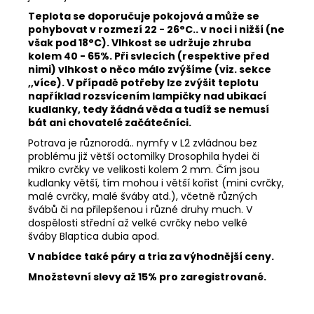
Teplota se doporučuje pokojová a může se
pohybovat v rozmezí 22 - 26°C.. v noci i nižší (ne
však pod 18°C).
Vlhkost se udržuje zhruba
kolem 40 - 65%. Při svlecích (respektive před
nimi) vlhkost o něco málo zvýšíme (viz. sekce
,,více)
. V případě potřeby
lze zvýšit teplotu
například rozsvícením lampičky nad ubikací
kudlanky, tedy žádná věda a tudíž se nemusí
bát ani chovatelé začátečníci.
Potrava je různorodá.. nymfy v L2 zvládnou bez
problému již větší octomilky Drosophila hydei či
mikro cvrčky ve velikosti kolem 2 mm. Čím jsou
kudlanky větší, tím mohou i větší kořist (mini cvrčky,
malé cvrčky, malé šváby atd.), včetně různých
švábů či na přilepšenou i různé druhy much. V
dospělosti střední až velké cvrčky nebo velké
šváby
Blaptica dubia apod.
V nabídce také páry a tria za výhodnější ceny.
Množstevní slevy až 15% pro zaregistrované.