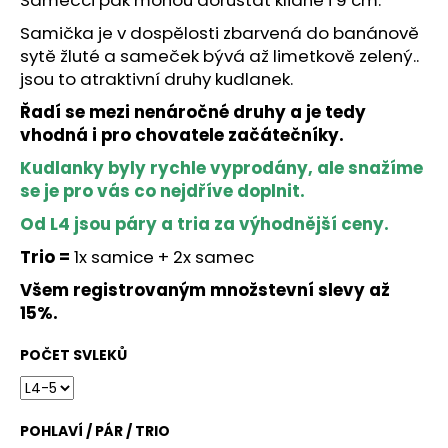
č
u
Samička je v dospělosti zbarvená do banánově
j
sytě žluté a sameček bývá až limetkově zelený..
e
jsou to atraktivní druhy kudlanek.
m
e
Řadí se mezi nenáročné druhy a je tedy
vhodná i pro chovatele začátečníky.
Kudlanky byly rychle vyprodány, ale snažíme
KUDLANKA
DEROPLATYS
se je pro vás co nejdříve doplnit.
TRUNCATA
Od L4 jsou páry a tria za výhodnější ceny.
408
Kč
Trio =
1x samice + 2x samec
Původně:
500
Všem registrovaným množstevní slevy až
Kč
15%.
POČET SVLEKŮ
POHLAVÍ / PÁR / TRIO