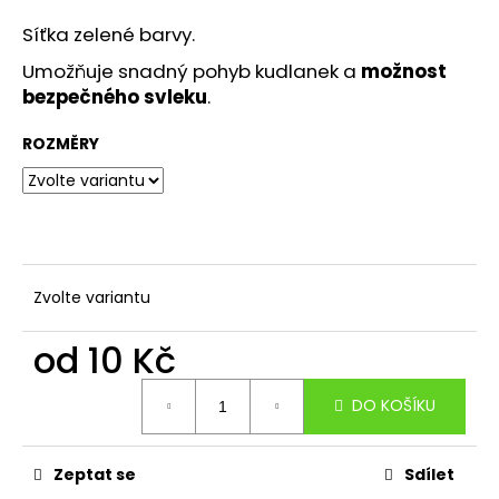
a
Síťka zelené barvy.
j
Umožňuje snadný pohyb kudlanek a
možnost
í
bezpečného svleku
.
t
?
ROZMĚRY
HLEDAT
Zvolte variantu
od
10 Kč
D
o
Měrná
p
DO KOŠÍKU
cena:
o
r
u
Zeptat se
Sdílet