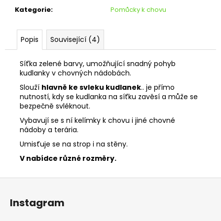
č
Kategorie
:
Pomůcky k chovu
u
j
e
Popis
Související (4)
m
e
Síťka zelené barvy, umožňující snadný pohyb
kudlanky v chovných nádobách.
KUDLANKA
Slouží
hlavně ke svleku kudlanek
.. je přímo
RHOMBODERA
nutností, kdy se kudlanka na síťku zavěsí a může se
KIRBYI
bezpečně svléknout.
210
Vybavují se s ní kelímky k chovu i jiné chovné
Kč
nádoby a terária.
Původně:
250
Umisťuje se na strop i na stěny.
Kč
V nabídce různé rozměry.
Z
á
Instagram
p