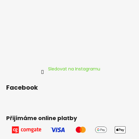
a
t
í
Sledovat na Instagramu
Facebook
Přijímáme online platby