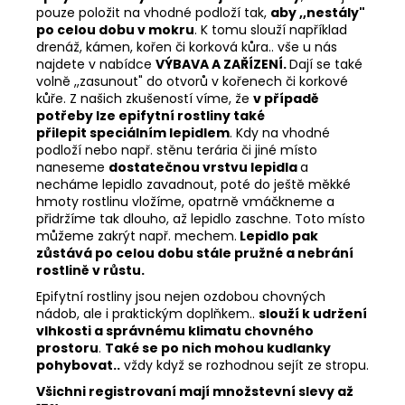
pouze položit na vhodné podloží tak,
aby ,,nestály"
po celou dobu v mokru
. K tomu slouží například
drenáž, kámen, kořen či korková kůra.. vše u nás
najdete v nabídce
VÝBAVA A ZAŘÍZENÍ.
Dají se také
volně ,,zasunout" do otvorů v kořenech či korkové
kůře. Z našich zkušeností víme, že
v případě
potřeby lze epifytní rostliny také
přilepit speciálním lepidlem
. Kdy na vhodné
podloží nebo např. stěnu terária či jiné místo
naneseme
dostatečnou vrstvu lepidla
a
necháme lepidlo zavadnout, poté do ještě měkké
hmoty rostlinu vložíme, opatrně vmáčkneme a
přidržíme tak dlouho, až lepidlo zaschne. Toto místo
můžeme zakrýt např. mechem.
Lepidlo pak
zůstává po celou dobu stále pružné a nebrání
rostlině v růstu.
Epifytní rostliny jsou nejen ozdobou chovných
nádob, ale i praktickým doplňkem..
slouží k udržení
vlhkosti a správnému klimatu chovného
prostoru
.
Také se po nich mohou kudlanky
pohybovat..
vždy když se rozhodnou sejít ze stropu.
Všichni registrovaní mají množstevní slevy až