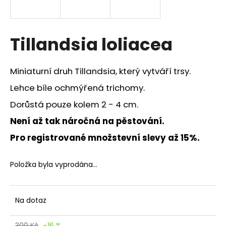
a
j
í
Tillandsia loliacea
t
?
Miniaturní druh Tillandsia, který vytváří trsy.
Lehce bíle ochmýřená trichomy.
Dorůstá pouze kolem 2 - 4 cm.
HLEDAT
Není až tak náročná na pěstování.
Pro registrované množstevní slevy až 15%.
D
Položka byla vyprodána…
o
p
o
Na dotaz
r
u
300 Kč
–16 %