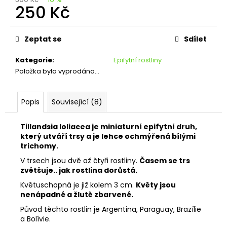
č
250 Kč
u
j
Měrná
e
cena:
Zeptat se
Sdílet
m
e
Kategorie
:
Epifytní rostliny
Položka byla vyprodána…
STŘEDNÍ
MOUCHY
Popis
Související (8)
37
Kč
Tillandsia loliacea je miniaturní epifytní druh,
který utváří trsy a je lehce ochmýřená bílými
trichomy.
V trsech jsou dvě až čtyři rostliny.
Časem se trs
zvětšuje.. jak rostlina dorůstá.
Květuschopná je již kolem 3 cm.
Květy jsou
nenápadné a žlutě zbarvené.
Původ těchto rostlin je Argentina,
Paraguay, Brazílie
a Bolívie.