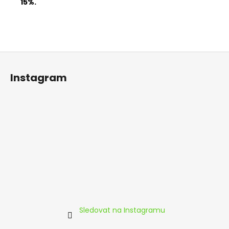
15%.
Z
á
Instagram
p
a
t
í
Sledovat na Instagramu