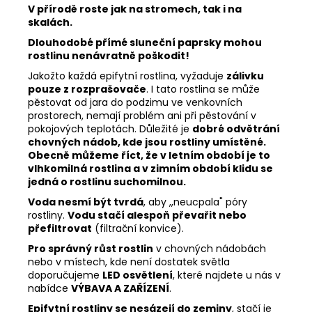
V přírodě roste jak na stromech, tak i na
skalách.
Dlouhodobé přímé sluneční paprsky mohou
rostlinu nenávratně poškodit!
Jakožto každá epifytní rostlina, vyžaduje
zálivku
pouze z rozprašovače
. I tato rostlina se může
pěstovat od jara do podzimu ve venkovních
prostorech, nemají problém ani při pěstování v
pokojových teplotách. Důležité je
dobré odvětrání
chovných nádob, kde jsou rostliny umístěné.
Obecně můžeme říct, že v letním období je to
vlhkomilná rostlina a v zimním období klidu se
jedná o rostlinu suchomilnou.
Voda nesmí být tvrdá
, aby ,,neucpala" póry
rostliny.
Vodu stačí alespoň převařit nebo
přefiltrovat
(filtrační konvice).
Pro správný růst rostlin
v chovných nádobách
nebo v místech, kde není dostatek světla
doporučujeme
LED osvětlení
, které najdete u nás v
nabídce
VÝBAVA A ZAŘÍZENÍ
.
Epifytní rostliny se nesázejí do zeminy
, stačí je