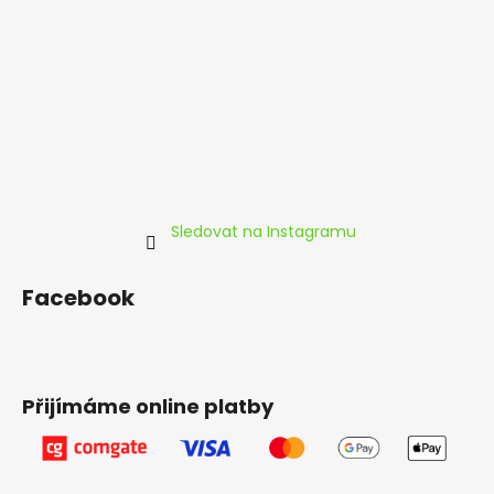
t
í
Sledovat na Instagramu
Facebook
Přijímáme online platby