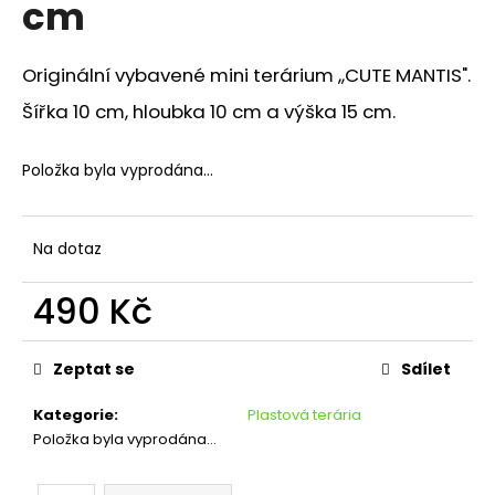
cm
a
j
Originální vybavené mini terárium ,,CUTE MANTIS".
í
t
Šířka 10 cm, hloubka 10 cm a výška 15 cm.
?
Položka byla vyprodána…
Na dotaz
HLEDAT
490 Kč
Měrná
D
cena:
Zeptat se
Sdílet
o
p
Kategorie
:
Plastová terária
o
Položka byla vyprodána…
r
u