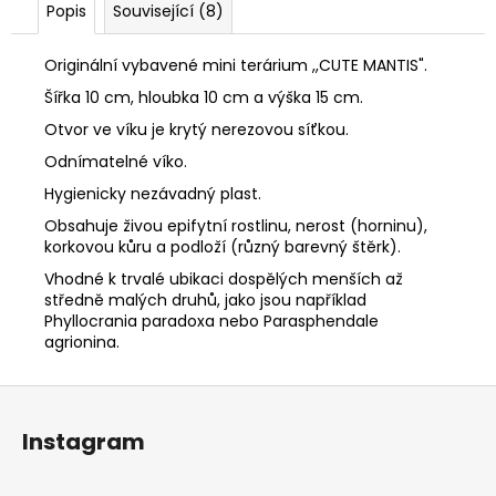
č
Popis
Související (8)
u
j
Originální vybavené mini terárium ,,CUTE MANTIS".
e
m
Šířka 10 cm, hloubka 10 cm a výška 15 cm.
e
Otvor ve víku je krytý nerezovou síťkou.
Odnímatelné víko.
MALÉ
Hygienicky nezávadný plast.
OCTOMILKY
Obsahuje živou epifytní rostlinu, nerost (horninu),
73
korkovou kůru a podloží (různý barevný štěrk).
Kč
Vhodné k trvalé ubikaci dospělých menších až
středně malých druhů, jako jsou například
Phyllocrania paradoxa nebo Parasphendale
agrionina.
Z
á
Instagram
p
a