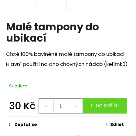
a
j
í
Malé tampony do
t
ubikací
?
Čisté 100% bavlněné malé tampony do ubikací.
Hlavní použití na dno chovných nádob (kelímků).
HLEDAT
Skladem
D
30 Kč
o
DO KOŠÍKU
p
Měrná
o
cena:
r
Zeptat se
Sdílet
u