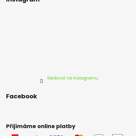
p
a
t
í
Sledovat na Instagramu
Facebook
Přijímáme online platby