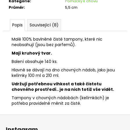
č
Kategorie
:
Pomůcky k chovu
u
Průměr
:
5,5 cm
j
e
Popis
Související (8)
m
e
Malé 100% bavlněné čisté tampony, které nic
neobsahují (jsou bez parfemů).
SÍŤKA
Mají kruhový tvar.
ZELENÁ
Balení obsahuje 140 ks.
10
Kč
Hlavně se dávají na dno chovných nádob, jako jsou
kelímky 100 ml a 210 ml.
Udržují potřebnou vlhkost a také čistotu
chovného prostředí.. je na nich totiž vše vidět.
Tampony v chovných nádobách (kelímkách) je
potřeba pravidelně měnit za čisté.
Z
á
Instagram