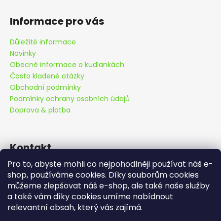
Informace pro vás
Důležité informace
Novinky
Obecné informace o kudlankách
Často kladené otázky
Obchodní podmínky
Podmínky ochrany osobních údajů
Doprava & platba
Kontakt
Pro to, abyste mohli co nejpohodlněji používat náš e-
info
@
cutemantis.com
shop, používáme cookies. Díky souborům cookies
+420 778 419 992
můžeme zlepšovat náš e-shop, ale také naše služby
Objednávky odesíláme ve všední dny v
Sledujte nás na Facebooku
a také vám díky cookies umíme nabídnout
pondělí, úterý a středu. V případě
cutemantids
relevantní obsah, který vás zajímá.
objednání ve středu po 12:00 hod.