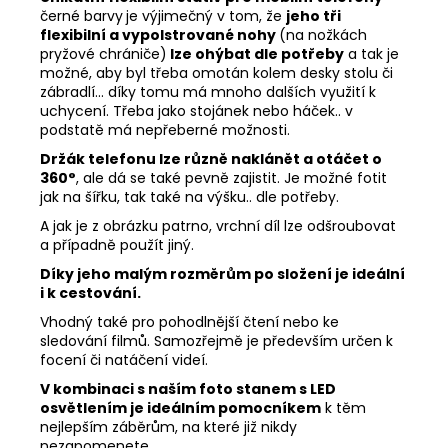
černé barvy
je výjimečný v tom, že
jeho tři
flexibilní a vypolstrované nohy
(na nožkách
pryžové chrániče)
lze ohýbat dle potřeby
a tak je
možné, aby byl třeba omotán kolem desky stolu či
zábradlí... díky tomu má mnoho dalších využití k
uchycení. Třeba jako stojánek nebo háček.. v
podstatě má nepřeberné možnosti.
Držák telefonu lze různě naklánět a otáčet o
360°
, ale dá se také pevně zajistit. Je možné fotit
jak na šířku, tak také na výšku.. dle potřeby.
A jak je z obrázku patrno, vrchní díl lze odšroubovat
a případně použít jiný.
Díky jeho malým rozměrům po složení je ideální
i k cestování.
Vhodný také pro pohodlnější čtení nebo ke
sledování filmů. Samozřejmě je především určen k
focení či natáčení videí.
V kombinaci s naším foto stanem s LED
osvětlením je ideálním pomocníkem
k těm
nejlepším záběrům, na které již nikdy
nezapomenete.