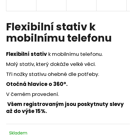
a
j
í
Flexibilní stativ k
t
mobilnímu telefonu
?
Flexibilní stativ
k mobilnímu telefonu.
Malý stativ, který dokáže velké věci.
HLEDAT
Tři nožky stativu ohebné dle potřeby.
Otočná hlavice o 360°.
V černém provedení.
D
o
Všem registrovaným jsou poskytnuty slevy
p
až do výše 15%.
o
r
u
Skladem