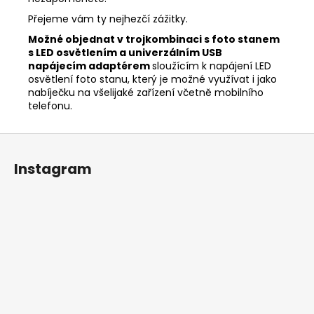
Přejeme vám ty nejhezčí zážitky.
Možné objednat v trojkombinaci s foto stanem
s LED osvětlením a univerzálním USB
napájecím adaptérem
sloužícím k napájení LED
osvětlení foto stanu, který je možné využívat i jako
nabíječku na všelijaké zařízení včetně mobilního
telefonu.
Z
á
Instagram
p
a
t
í