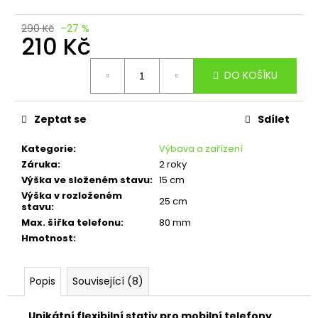
č
u
290 Kč
–27 %
j
210 Kč
e
m
Měrná
DO KOŠÍKU
cena:
e
Zeptat se
Sdílet
MALÍ
ŠVÁBI
ČOKO
Kategorie
:
Výbava a zařízení
50
Záruka
:
2 roky
Kč
Výška ve složeném stavu
:
15 cm
Výška v rozloženém
25 cm
stavu
:
Max. šířka telefonu
:
80 mm
Hmotnost
:
Popis
Související (8)
Unikátní flexibilní stativ pro mobilní telefony